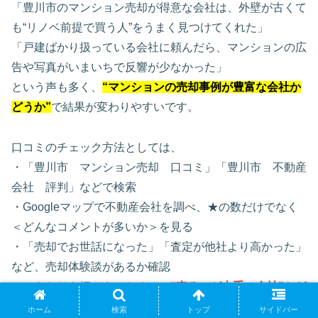
「豊川市のマンション売却が得意な会社は、外壁が古くて
も“リノベ前提で買う人”をうまく見つけてくれた」
「戸建ばかり扱っている会社に頼んだら、マンションの広
告や写真がいまいちで反響が少なかった」
という声も多く、
“マンションの売却事例が豊富な会社か
どうか”
で結果が変わりやすいです。
口コミのチェック方法としては、
・「豊川市 マンション売却 口コミ」「豊川市 不動産
会社 評判」などで検索
・Googleマップで不動産会社を調べ、★の数だけでなく
＜どんなコメントが多いか＞を見る
・「売却でお世話になった」「査定が他社より高かった」
など、売却体験談があるか確認
このあたりを押さえておくと、
“売るのが上手い会社”かど
うかが見えやすくなります
。
ホーム
検索
トップ
サイドバー