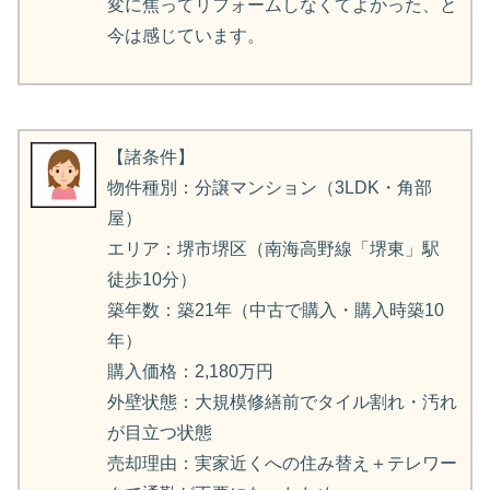
変に焦ってリフォームしなくてよかった、と
今は感じています。
【諸条件】
物件種別：分譲マンション（3LDK・角部
屋）
エリア：堺市堺区（南海高野線「堺東」駅
徒歩10分）
築年数：築21年（中古で購入・購入時築10
年）
購入価格：2,180万円
外壁状態：大規模修繕前でタイル割れ・汚れ
が目立つ状態
売却理由：実家近くへの住み替え＋テレワー